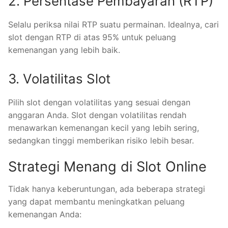
2. Persentase Pembayaran (RTP)
Selalu periksa nilai RTP suatu permainan. Idealnya, cari
slot dengan RTP di atas 95% untuk peluang
kemenangan yang lebih baik.
3. Volatilitas Slot
Pilih slot dengan volatilitas yang sesuai dengan
anggaran Anda. Slot dengan volatilitas rendah
menawarkan kemenangan kecil yang lebih sering,
sedangkan tinggi memberikan risiko lebih besar.
Strategi Menang di Slot Online
Tidak hanya keberuntungan, ada beberapa strategi
yang dapat membantu meningkatkan peluang
kemenangan Anda: