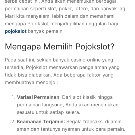
serba cepat ini, Anda akan menemukan berbagai
permainan seperti slot, poker, lotere, dan banyak lagi.
Mari kita menyelami lebih dalam dan memahami
mengapa Pojokslot menjadi pilihan unggulan bagi
pojokslot
banyak pemain.
Mengapa Memilih Pojokslot?
Pada saat ini, sekian banyak casino online yang
tersedia, Pojokslot menawarkan pengalaman yang
tidak bisa diabaikan. Ada beberapa faktor yang
membuatnya menonjol:
Variasi Permainan
: Dari slot klasik hingga
permainan langsung, Anda akan menemukan
sesuatu untuk setiap selera.
Keamanan Terjamin
: Segala transaksi dijamin
aman dan tentunya nyaman untuk para pemain.