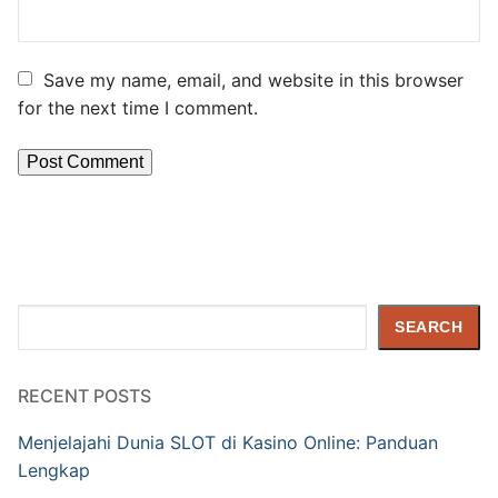
Save my name, email, and website in this browser
for the next time I comment.
Search
SEARCH
RECENT POSTS
Menjelajahi Dunia SLOT di Kasino Online: Panduan
Lengkap