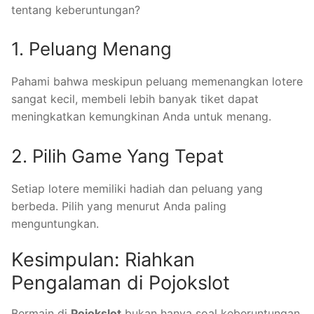
tentang keberuntungan?
1. Peluang Menang
Pahami bahwa meskipun peluang memenangkan lotere
sangat kecil, membeli lebih banyak tiket dapat
meningkatkan kemungkinan Anda untuk menang.
2. Pilih Game Yang Tepat
Setiap lotere memiliki hadiah dan peluang yang
berbeda. Pilih yang menurut Anda paling
menguntungkan.
Kesimpulan: Riahkan
Pengalaman di Pojokslot
Bermain di
Pojokslot
bukan hanya soal keberuntungan,