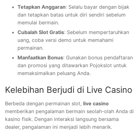
Tetapkan Anggaran
: Selalu bayar dengan bijak
dan tetapkan batas untuk diri sendiri sebelum
memulai bermain.
Cubalah Slot Gratis
: Sebelum mempertaruhkan
uang, coba versi demo untuk memahami
permainan.
Manfaatkan Bonus
: Gunakan bonus pendaftaran
dan promosi yang ditawarkan Pojokslot untuk
memaksimalkan peluang Anda.
Kelebihan Berjudi di Live Casino
Berbeda dengan permainan slot,
live casino
memberikan pengalaman bermain seolah-olah Anda di
kasino fisik. Dengan interaksi langsung bersama
dealer, pengalaman ini menjadi lebih menarik.