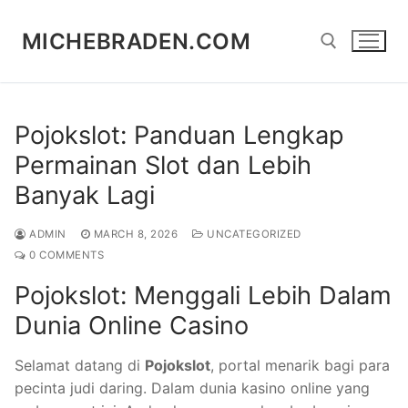
Skip
to
MICHEBRADEN.COM
content
Search for:
Pojokslot: Panduan Lengkap
Permainan Slot dan Lebih
Banyak Lagi
ADMIN
MARCH 8, 2026
UNCATEGORIZED
0 COMMENTS
Pojokslot: Menggali Lebih Dalam
Dunia Online Casino
Selamat datang di
Pojokslot
, portal menarik bagi para
pecinta judi daring. Dalam dunia kasino online yang