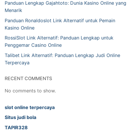
Panduan Lengkap Gajahtoto: Dunia Kasino Online yang
Menarik
Panduan Ronaldoslot Link Alternatif untuk Pemain
Kasino Online
RossiSlot Link Alternatif: Panduan Lengkap untuk
Penggemar Casino Online
Talibet Link Alternatif: Panduan Lengkap Judi Online
Terpercaya
RECENT COMMENTS
No comments to show.
slot online terpercaya
Situs judi bola
TAPIR328