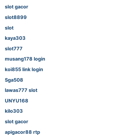
slot gacor
slot8899
slot
kaya303
slot777
musang178 login
koi855 link login
Sga508
lawas777 slot
UNYU168
kilo303
slot gacor
apigacor88 rtp