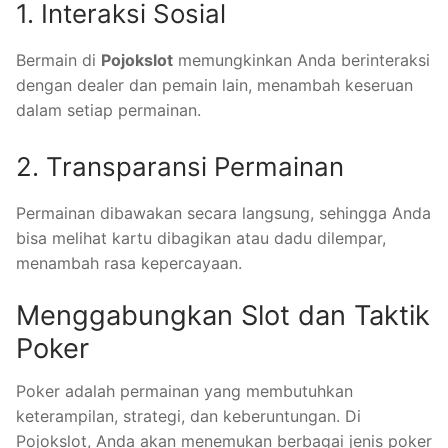
1. Interaksi Sosial
Bermain di
Pojokslot
memungkinkan Anda berinteraksi
dengan dealer dan pemain lain, menambah keseruan
dalam setiap permainan.
2. Transparansi Permainan
Permainan dibawakan secara langsung, sehingga Anda
bisa melihat kartu dibagikan atau dadu dilempar,
menambah rasa kepercayaan.
Menggabungkan Slot dan Taktik
Poker
Poker adalah permainan yang membutuhkan
keterampilan, strategi, dan keberuntungan. Di
Pojokslot, Anda akan menemukan berbagai jenis poker