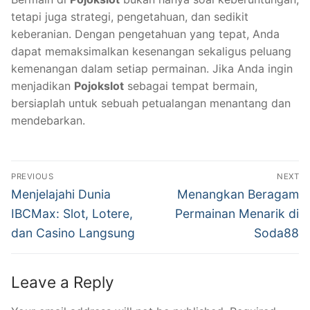
tetapi juga strategi, pengetahuan, dan sedikit
keberanian. Dengan pengetahuan yang tepat, Anda
dapat memaksimalkan kesenangan sekaligus peluang
kemenangan dalam setiap permainan. Jika Anda ingin
menjadikan
Pojokslot
sebagai tempat bermain,
bersiaplah untuk sebuah petualangan menantang dan
mendebarkan.
Post
PREVIOUS
NEXT
navigation
Previous
Next
Menjelajahi Dunia
Menangkan Beragam
post:
post:
IBCMax: Slot, Lotere,
Permainan Menarik di
dan Casino Langsung
Soda88
Leave a Reply