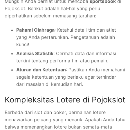
Mungkin Anda berniat untuk mencoba
sportsbook
di
Pojokslot. Berikut adalah hal-hal yang perlu
diperhatikan sebelum memasang taruhan:
Pahami Olahraga
: Ketahui detail tim dan atlet
yang Anda pertaruhkan. Pengetahuan adalah
kunci!
Analisis Statistik
: Cermati data dan informasi
terkini tentang performa tim atau pemain.
Aturan dan Ketentuan
: Pastikan Anda memahami
segala ketentuan yang berlaku agar terhindar
dari masalah di kemudian hari.
Kompleksitas Lotere di Pojokslot
Berbeda dari slot dan poker, permainan lotere
menawarkan peluang yang menarik. Apakah Anda tahu
bahwa memenangkan lotere bukan semata-mata