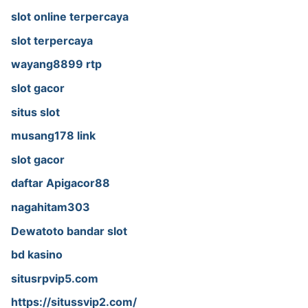
slot online terpercaya
slot terpercaya
wayang8899 rtp
slot gacor
situs slot
musang178 link
slot gacor
daftar Apigacor88
nagahitam303
Dewatoto bandar slot
bd kasino
situsrpvip5.com
https://situssvip2.com/