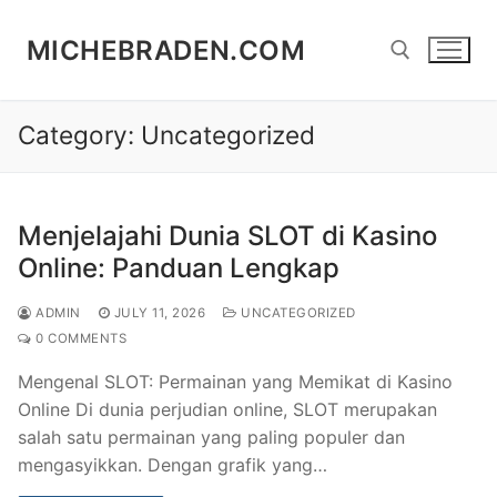
Skip
to
MICHEBRADEN.COM
content
Category:
Uncategorized
Search for:
Menjelajahi Dunia SLOT di Kasino
Online: Panduan Lengkap
ADMIN
JULY 11, 2026
UNCATEGORIZED
0 COMMENTS
Mengenal SLOT: Permainan yang Memikat di Kasino
Online Di dunia perjudian online, SLOT merupakan
salah satu permainan yang paling populer dan
mengasyikkan. Dengan grafik yang…