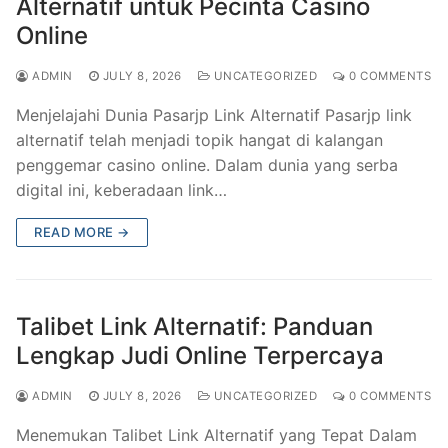
Alternatif untuk Pecinta Casino
Online
ADMIN
JULY 8, 2026
UNCATEGORIZED
0 COMMENTS
Menjelajahi Dunia Pasarjp Link Alternatif Pasarjp link
alternatif telah menjadi topik hangat di kalangan
penggemar casino online. Dalam dunia yang serba
digital ini, keberadaan link…
READ MORE →
Talibet Link Alternatif: Panduan
Lengkap Judi Online Terpercaya
ADMIN
JULY 8, 2026
UNCATEGORIZED
0 COMMENTS
Menemukan Talibet Link Alternatif yang Tepat Dalam