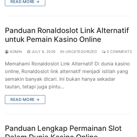
READ MORE →
Panduan Ronaldoslot Link Alternatif
untuk Pemain Kasino Online
ADMIN
JULY 8, 2026
UNCATEGORIZED
0 COMMENTS
Memahami Ronaldoslot Link Alternatif Di dunia kasino
online, Ronaldoslot link alternatif menjadi istilah yang
semakin banyak dicari. Ini bukan hanya sekadar
tautan, tetapi juga pintu…
READ MORE →
Panduan Lengkap Permainan Slot