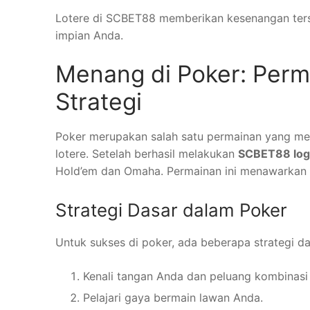
Lotere di SCBET88 memberikan kesenangan terse
impian Anda.
Menang di Poker: Perm
Strategi
Poker merupakan salah satu permainan yang me
lotere. Setelah berhasil melakukan
SCBET88 log
Hold’em dan Omaha. Permainan ini menawarkan 
Strategi Dasar dalam Poker
Untuk sukses di poker, ada beberapa strategi da
Kenali tangan Anda dan peluang kombinasi 
Pelajari gaya bermain lawan Anda.