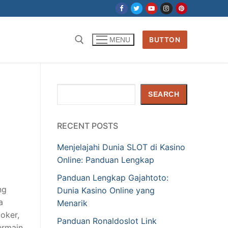
BUTTON
MENU
Search
SEARCH
RECENT POSTS
Menjelajahi Dunia SLOT di Kasino
Online: Panduan Lengkap
Panduan Lengkap Gajahtoto:
ng
Dunia Kasino Online yang
a
Menarik
oker,
Panduan Ronaldoslot Link
ermain