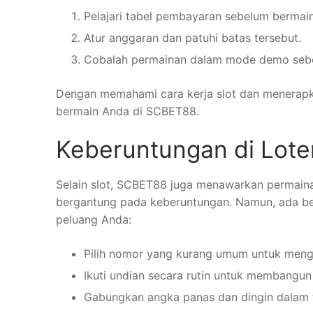
Pelajari tabel pembayaran sebelum bermain
Atur anggaran dan patuhi batas tersebut.
Cobalah permainan dalam mode demo sebe
Dengan memahami cara kerja slot dan menerapk
bermain Anda di SCBET88.
Keberuntungan di Lot
Selain slot, SCBET88 juga menawarkan permainan
bergantung pada keberuntungan. Namun, ada be
peluang Anda:
Pilih nomor yang kurang umum untuk meng
Ikuti undian secara rutin untuk membangun
Gabungkan angka panas dan dingin dalam 