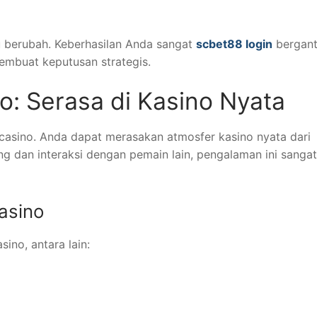
u berubah. Keberhasilan Anda sangat
scbet88 login
bergan
mbuat keputusan strategis.
o: Serasa di Kasino Nyata
e casino. Anda dapat merasakan atmosfer kasino nyata dari
 dan interaksi dengan pemain lain, pengalaman ini sangat
asino
ino, antara lain: