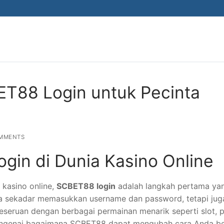
Search for:
T88 Login untuk Pecinta
MMENTS
in di Dunia Kasino Online
 kasino online,
SCBET88 login
adalah langkah pertama ya
nya sekadar memasukkan username dan password, tetapi jug
seruan dengan berbagai permainan menarik seperti slot, p
am mengenai bagaimana SCBET88 dapat mengubah cara Anda b