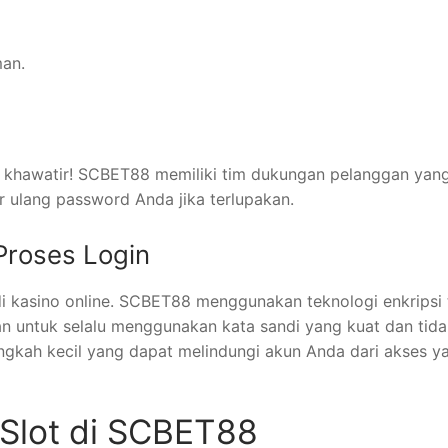
man.
n khawatir! SCBET88 memiliki tim dukungan pelanggan yang
ulang password Anda jika terlupakan.
Proses Login
i kasino online. SCBET88 menggunakan teknologi enkripsi t
kan untuk selalu menggunakan kata sandi yang kuat dan tid
ngkah kecil yang dapat melindungi akun Anda dari akses y
 Slot di SCBET88