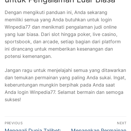
Dengan mengikuti panduan ini, Anda sekarang
memiliki semua yang Anda butuhkan untuk login
Winpedia77 dan menikmati pengalaman judi online
yang luar biasa. Dari slot hingga poker, live casino,
sportsbook, dan arcade, setiap bagian dari platform
ini dirancang untuk memberikan kesenangan dan
potensi kemenangan.
Jangan ragu untuk menjelajahi semua yang ditawarkan
dan temukan permainan yang paling Anda sukai. Ingat,
keberuntungan mungkin berpihak pada Anda saat
Anda login Winpedia77. Selamat bermain dan semoga
sukses!
Post
PREVIOUS
NEXT
navigation
Previous
Next
Menggali Dunia Talibet:
Menangkan Permainan