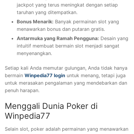
jackpot yang terus meningkat dengan setiap
taruhan yang ditempatkan.
Bonus Menarik:
Banyak permainan slot yang
menawarkan bonus dan putaran gratis.
Antarmuka yang Ramah Pengguna:
Desain yang
intuitif membuat bermain slot menjadi sangat
menyenangkan.
Setiap kali Anda memutar gulungan, Anda tidak hanya
bermain
Winpedia77 login
untuk menang, tetapi juga
untuk merasakan pengalaman yang mendebarkan dan
penuh harapan.
Menggali Dunia Poker di
Winpedia77
Selain slot, poker adalah permainan yang menawarkan