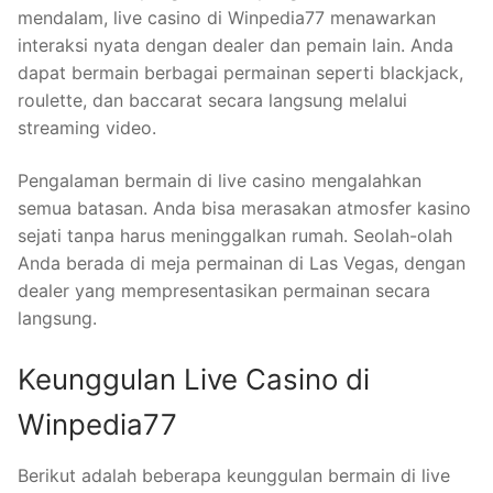
mendalam, live casino di Winpedia77 menawarkan
interaksi nyata dengan dealer dan pemain lain. Anda
dapat bermain berbagai permainan seperti blackjack,
roulette, dan baccarat secara langsung melalui
streaming video.
Pengalaman bermain di live casino mengalahkan
semua batasan. Anda bisa merasakan atmosfer kasino
sejati tanpa harus meninggalkan rumah. Seolah-olah
Anda berada di meja permainan di Las Vegas, dengan
dealer yang mempresentasikan permainan secara
langsung.
Keunggulan Live Casino di
Winpedia77
Berikut adalah beberapa keunggulan bermain di live