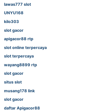
lawas777 slot
UNYU168
kilo303
slot gacor
apigacor88 rtp
slot online terpercaya
slot terpercaya
wayang8899 rtp
slot gacor
situs slot
musang178 link
slot gacor
daftar Apigacor88