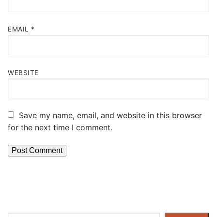
EMAIL
*
WEBSITE
Save my name, email, and website in this browser
for the next time I comment.