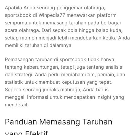
Apabila Anda seorang penggemar olahraga,
sportsbook di Winpedia77 menawarkan platform
sempurna untuk memasang taruhan pada berbagai
acara olahraga. Dari sepak bola hingga balap kuda,
setiap momen menjadi lebih mendebarkan ketika Anda
memiliki taruhan di dalamnya.
Pemasangan taruhan di sportsbook tidak hanya
tentang keberuntungan, tetapi juga tentang analisis
dan strategi. Anda perlu memahami tim, pemain, dan
statistik untuk membuat keputusan yang tepat.
Seperti seorang jurnalis olahraga, Anda harus
menggali informasi untuk mendapatkan insight yang
mendetail.
Panduan Memasang Taruhan
yang Efektif