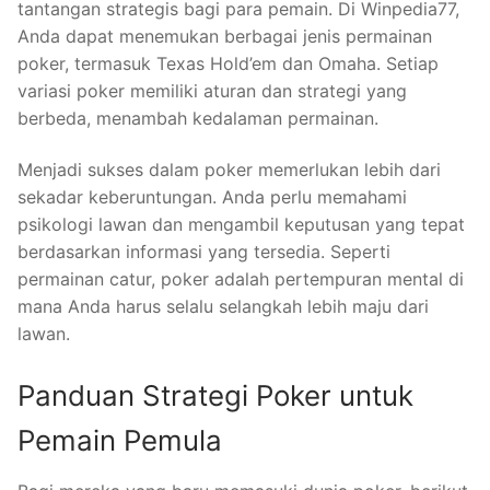
tantangan strategis bagi para pemain. Di Winpedia77,
Anda dapat menemukan berbagai jenis permainan
poker, termasuk Texas Hold’em dan Omaha. Setiap
variasi poker memiliki aturan dan strategi yang
berbeda, menambah kedalaman permainan.
Menjadi sukses dalam poker memerlukan lebih dari
sekadar keberuntungan. Anda perlu memahami
psikologi lawan dan mengambil keputusan yang tepat
berdasarkan informasi yang tersedia. Seperti
permainan catur, poker adalah pertempuran mental di
mana Anda harus selalu selangkah lebih maju dari
lawan.
Panduan Strategi Poker untuk
Pemain Pemula