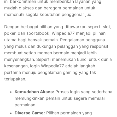
ini berkomitmen untuk memberikan layanan yang
mudah diakses dan beragam permainan untuk
memenuhi segala kebutuhan penggemar judi.
Dengan berbagai pilihan yang ditawarkan seperti slot,
poker, dan sportsbook, Winpedia77 menjadi pilihan
utama bagi banyak pemain. Pengalaman pengguna
yang mulus dan dukungan pelanggan yang responsif
membuat setiap momen bermain menjadi lebih
menyenangkan. Seperti menemukan kunci untuk dunia
kesenangan, login Winpedia77 adalah langkah
pertama menuju pengalaman gaming yang tak
terlupakan.
Kemudahan Akses:
Proses login yang sederhana
memungkinkan pemain untuk segera memulai
permainan.
Diverse Game:
Pilihan permainan yang