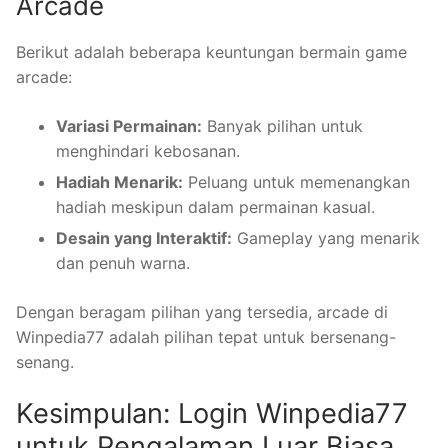
Arcade
Berikut adalah beberapa keuntungan bermain game
arcade:
Variasi Permainan:
Banyak pilihan untuk
menghindari kebosanan.
Hadiah Menarik:
Peluang untuk memenangkan
hadiah meskipun dalam permainan kasual.
Desain yang Interaktif:
Gameplay yang menarik
dan penuh warna.
Dengan beragam pilihan yang tersedia, arcade di
Winpedia77 adalah pilihan tepat untuk bersenang-
senang.
Kesimpulan: Login Winpedia77
untuk Pengalaman Luar Biasa