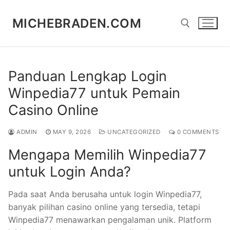
Skip
to
MICHEBRADEN.COM
content
Search for:
Panduan Lengkap Login
Winpedia77 untuk Pemain
Casino Online
ADMIN
MAY 9, 2026
UNCATEGORIZED
0 COMMENTS
Mengapa Memilih Winpedia77
untuk Login Anda?
Pada saat Anda berusaha untuk login Winpedia77,
banyak pilihan casino online yang tersedia, tetapi
Winpedia77 menawarkan pengalaman unik. Platform