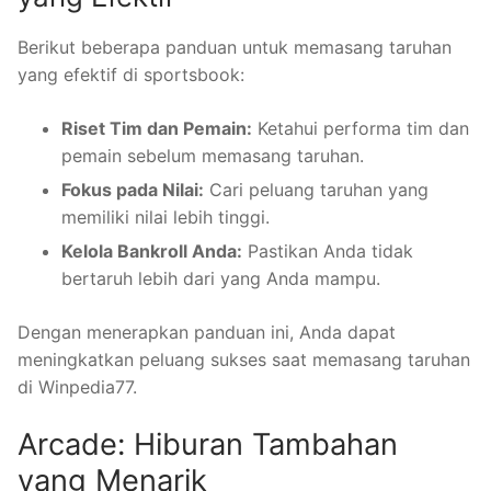
Berikut beberapa panduan untuk memasang taruhan
yang efektif di sportsbook:
Riset Tim dan Pemain:
Ketahui performa tim dan
pemain sebelum memasang taruhan.
Fokus pada Nilai:
Cari peluang taruhan yang
memiliki nilai lebih tinggi.
Kelola Bankroll Anda:
Pastikan Anda tidak
bertaruh lebih dari yang Anda mampu.
Dengan menerapkan panduan ini, Anda dapat
meningkatkan peluang sukses saat memasang taruhan
di Winpedia77.
Arcade: Hiburan Tambahan
yang Menarik