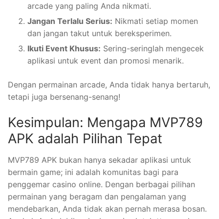
arcade yang paling Anda nikmati.
Jangan Terlalu Serius:
Nikmati setiap momen
dan jangan takut untuk bereksperimen.
Ikuti Event Khusus:
Sering-seringlah mengecek
aplikasi untuk event dan promosi menarik.
Dengan permainan arcade, Anda tidak hanya bertaruh,
tetapi juga bersenang-senang!
Kesimpulan: Mengapa MVP789
APK adalah Pilihan Tepat
MVP789 APK bukan hanya sekadar aplikasi untuk
bermain game; ini adalah komunitas bagi para
penggemar casino online. Dengan berbagai pilihan
permainan yang beragam dan pengalaman yang
mendebarkan, Anda tidak akan pernah merasa bosan.