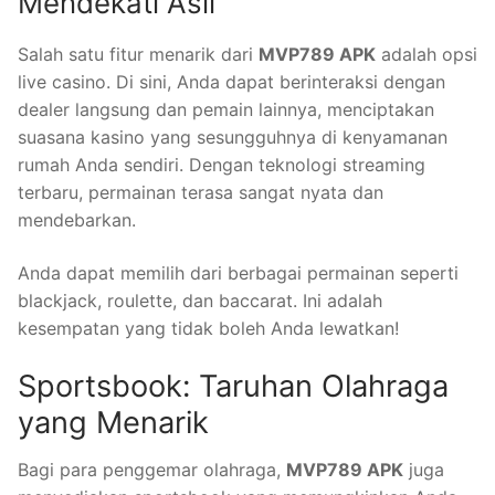
Mendekati Asli
Salah satu fitur menarik dari
MVP789 APK
adalah opsi
live casino. Di sini, Anda dapat berinteraksi dengan
dealer langsung dan pemain lainnya, menciptakan
suasana kasino yang sesungguhnya di kenyamanan
rumah Anda sendiri. Dengan teknologi streaming
terbaru, permainan terasa sangat nyata dan
mendebarkan.
Anda dapat memilih dari berbagai permainan seperti
blackjack, roulette, dan baccarat. Ini adalah
kesempatan yang tidak boleh Anda lewatkan!
Sportsbook: Taruhan Olahraga
yang Menarik
Bagi para penggemar olahraga,
MVP789 APK
juga