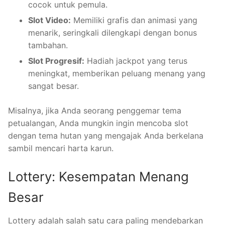
cocok untuk pemula.
Slot Video:
Memiliki grafis dan animasi yang
menarik, seringkali dilengkapi dengan bonus
tambahan.
Slot Progresif:
Hadiah jackpot yang terus
meningkat, memberikan peluang menang yang
sangat besar.
Misalnya, jika Anda seorang penggemar tema
petualangan, Anda mungkin ingin mencoba slot
dengan tema hutan yang mengajak Anda berkelana
sambil mencari harta karun.
Lottery: Kesempatan Menang
Besar
Lottery adalah salah satu cara paling mendebarkan