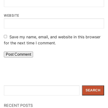
WEBSITE
Save my name, email, and website in this browser
for the next time I comment.
Search
SEARCH
RECENT POSTS