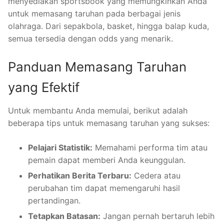
menyediakan sportsbook yang memungkinkan Anda
untuk memasang taruhan pada berbagai jenis
olahraga. Dari sepakbola, basket, hingga balap kuda,
semua tersedia dengan odds yang menarik.
Panduan Memasang Taruhan
yang Efektif
Untuk membantu Anda memulai, berikut adalah
beberapa tips untuk memasang taruhan yang sukses:
Pelajari Statistik:
Memahami performa tim atau
pemain dapat memberi Anda keunggulan.
Perhatikan Berita Terbaru:
Cedera atau
perubahan tim dapat memengaruhi hasil
pertandingan.
Tetapkan Batasan:
Jangan pernah bertaruh lebih