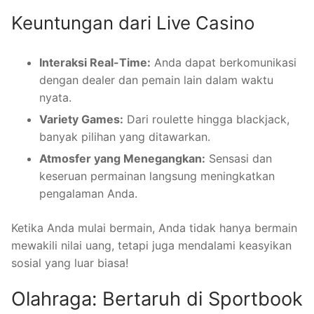
Keuntungan dari Live Casino
Interaksi Real-Time:
Anda dapat berkomunikasi
dengan dealer dan pemain lain dalam waktu
nyata.
Variety Games:
Dari roulette hingga blackjack,
banyak pilihan yang ditawarkan.
Atmosfer yang Menegangkan:
Sensasi dan
keseruan permainan langsung meningkatkan
pengalaman Anda.
Ketika Anda mulai bermain, Anda tidak hanya bermain
mewakili nilai uang, tetapi juga mendalami keasyikan
sosial yang luar biasa!
Olahraga: Bertaruh di Sportbook