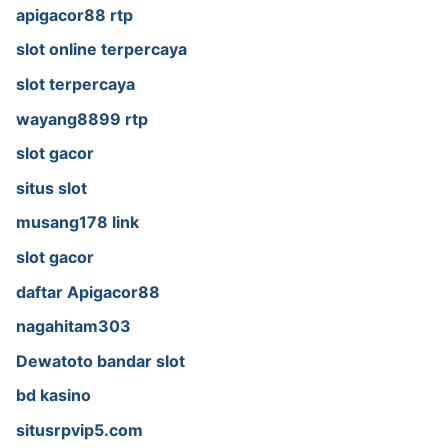
apigacor88 rtp
slot online terpercaya
slot terpercaya
wayang8899 rtp
slot gacor
situs slot
musang178 link
slot gacor
daftar Apigacor88
nagahitam303
Dewatoto bandar slot
bd kasino
situsrpvip5.com