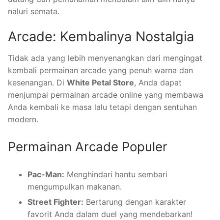
naluri semata.
Arcade: Kembalinya Nostalgia
Tidak ada yang lebih menyenangkan dari mengingat
kembali permainan arcade yang penuh warna dan
kesenangan. Di
White Petal Store
, Anda dapat
menjumpai permainan arcade online yang membawa
Anda kembali ke masa lalu tetapi dengan sentuhan
modern.
Permainan Arcade Populer
Pac-Man:
Menghindari hantu sembari
mengumpulkan makanan.
Street Fighter:
Bertarung dengan karakter
favorit Anda dalam duel yang mendebarkan!