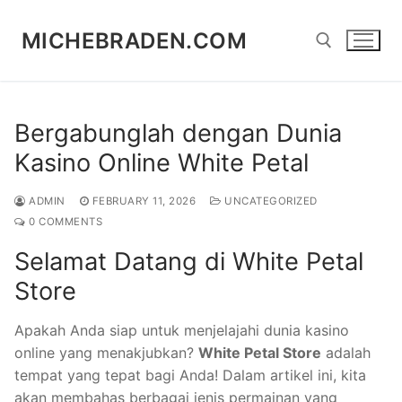
Skip
to
MICHEBRADEN.COM
content
Search for:
Bergabunglah dengan Dunia
Kasino Online White Petal
ADMIN
FEBRUARY 11, 2026
UNCATEGORIZED
0 COMMENTS
Selamat Datang di White Petal
Store
Apakah Anda siap untuk menjelajahi dunia kasino
online yang menakjubkan?
White Petal Store
adalah
tempat yang tepat bagi Anda! Dalam artikel ini, kita
akan membahas berbagai jenis permainan yang