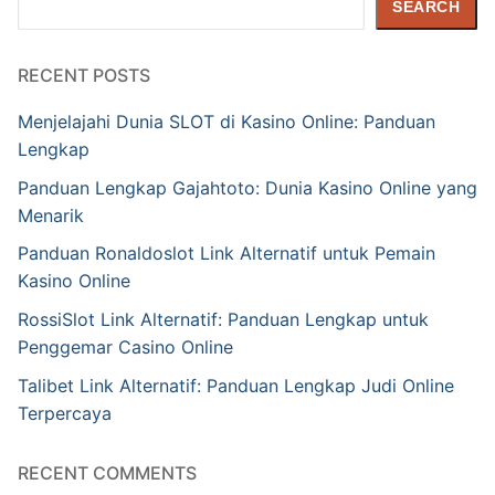
SEARCH
RECENT POSTS
Menjelajahi Dunia SLOT di Kasino Online: Panduan
Lengkap
Panduan Lengkap Gajahtoto: Dunia Kasino Online yang
Menarik
Panduan Ronaldoslot Link Alternatif untuk Pemain
Kasino Online
RossiSlot Link Alternatif: Panduan Lengkap untuk
Penggemar Casino Online
Talibet Link Alternatif: Panduan Lengkap Judi Online
Terpercaya
RECENT COMMENTS