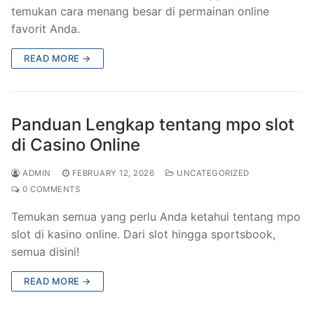
temukan cara menang besar di permainan online
favorit Anda.
READ MORE →
Panduan Lengkap tentang mpo slot
di Casino Online
ADMIN
FEBRUARY 12, 2026
UNCATEGORIZED
0 COMMENTS
Temukan semua yang perlu Anda ketahui tentang mpo
slot di kasino online. Dari slot hingga sportsbook,
semua disini!
READ MORE →