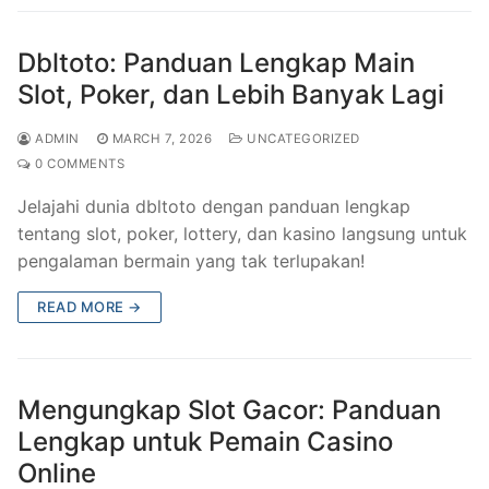
Dbltoto: Panduan Lengkap Main
Slot, Poker, dan Lebih Banyak Lagi
ADMIN
MARCH 7, 2026
UNCATEGORIZED
0 COMMENTS
Jelajahi dunia dbltoto dengan panduan lengkap
tentang slot, poker, lottery, dan kasino langsung untuk
pengalaman bermain yang tak terlupakan!
READ MORE →
Mengungkap Slot Gacor: Panduan
Lengkap untuk Pemain Casino
Online